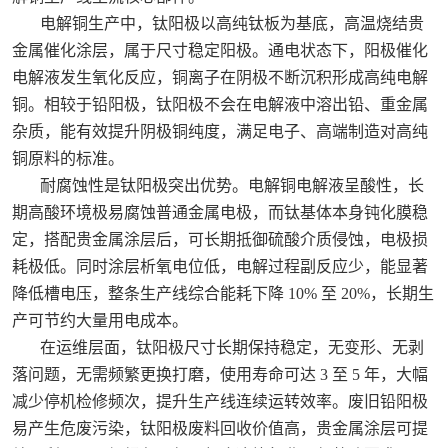
电解铜生产中，钛阳极以高纯钛板为基底，高温烧结贵
金属催化涂层，属于尺寸稳定阳极。通电状态下，阳极催化
电解液发生氧化反应，铜离子在阴极不断沉积形成高纯电解
铜。相较于铅阳极，钛阳极不会在电解液中溶出铅、重金属
杂质，能有效提升阴极铜纯度，满足电子、高端制造对高纯
铜原料的标准。
耐腐蚀性是钛阳极突出优势。电解铜电解液呈酸性，长
期高酸环境极易腐蚀普通金属电极，而钛基体本身钝化膜稳
定，搭配贵金属涂层后，可长期抵御硫酸介质侵蚀，电极损
耗极低。同时涂层析氧电位低，电解过程副反应少，能显著
降低槽电压，整条生产线综合能耗下降 10% 至 20%，长期生
产可节约大量用电成本。
在运维层面，钛阳极尺寸长期保持稳定，无变形、无剥
落问题，无需频繁更换打磨，使用寿命可达 3 至 5 年，大幅
减少停机检修频次，提升生产线连续运转效率。废旧铅阳极
易产生危废污染，钛阳极废料回收价值高，贵金属涂层可提