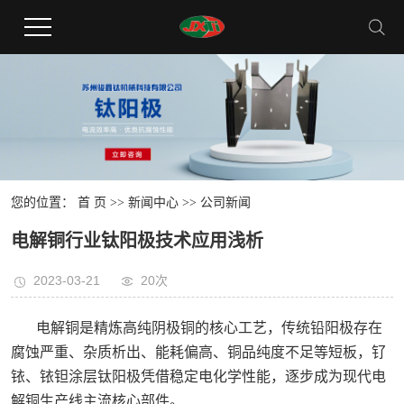
您的位置：
首 页
>>
新闻中心
>>
公司新闻
电解铜行业钛阳极技术应用浅析
2023-03-21
20次
电解铜是精炼高纯阴极铜的核心工艺，传统铅阳极存在
腐蚀严重、杂质析出、能耗偏高、铜品纯度不足等短板，钌
铱、铱钽涂层钛阳极凭借稳定电化学性能，逐步成为现代电
解铜生产线主流核心部件。