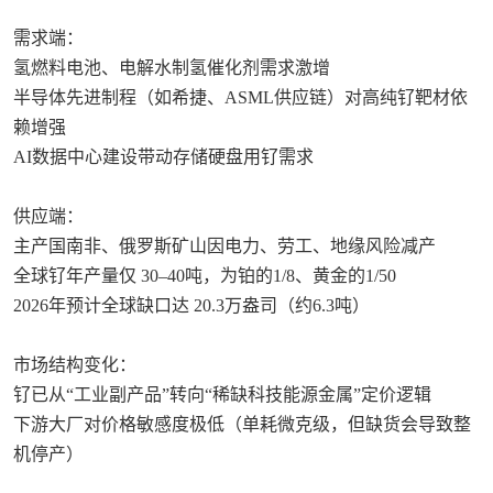
‌需求端‌：
氢燃料电池、电解水制氢催化剂需求激增
半导体先进制程（如希捷、ASML供应链）对高纯钌靶材依
赖增强
AI数据中心建设带动存储硬盘用钌需求 ‌‌
‌供应端‌：
主产国南非、俄罗斯矿山因电力、劳工、地缘风险减产
全球钌年产量仅 ‌30–40吨‌，为铂的1/8、黄金的1/50 ‌‌
2026年预计全球缺口达 ‌20.3万盎司‌（约6.3吨）‌‌
‌市场结构变化‌：
钌已从“工业副产品”转向“稀缺科技能源金属”定价逻辑 ‌‌
下游大厂对价格敏感度极低（单耗微克级，但缺货会导致整
机停产）‌‌