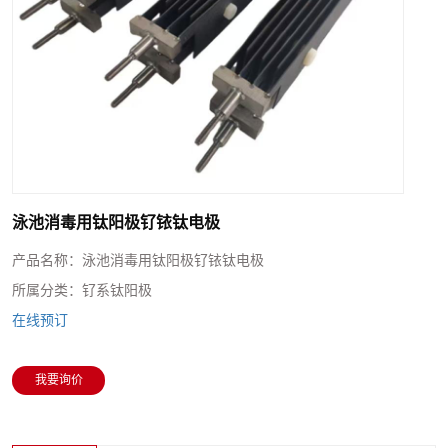
泳池消毒用钛阳极钌铱钛电极
产品名称：
泳池消毒用钛阳极钌铱钛电极
所属分类：
钌系钛阳极
在线预订
我要询价