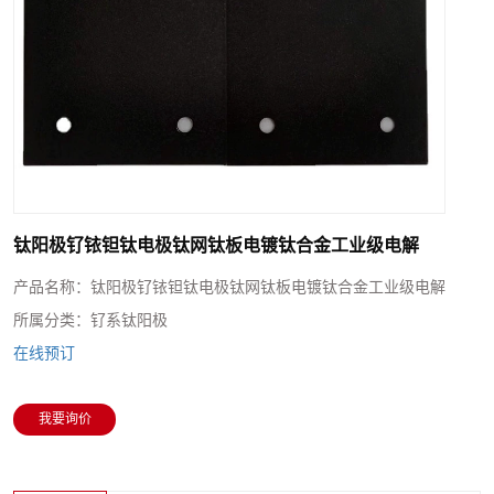
钛阳极钌铱钽钛电极钛网钛板电镀钛合金工业级电解
产品名称：
钛阳极钌铱钽钛电极钛网钛板电镀钛合金工业级电解
所属分类：
钌系钛阳极
在线预订
我要询价