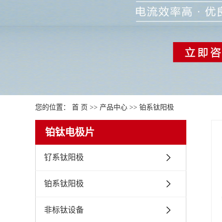
您的位置：
首 页
>>
产品中心
>>
铂系钛阳极
铂钛电极片
钌系钛阳极
铂系钛阳极
非标钛设备