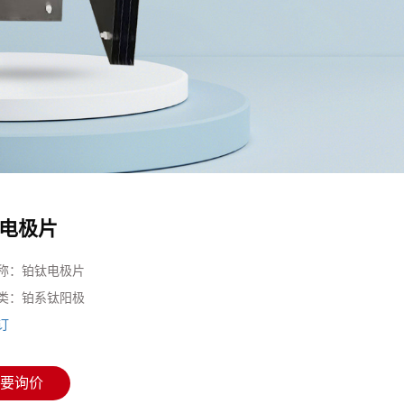
电极片
称：
铂钛电极片
类：
铂系钛阳极
订
要询价